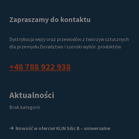
Zapraszamy do kontaktu
Dystrybucja węży oraz przewodów z tworzyw sztucznych
dla przemysłu.Doradztwo i szeroki wybór .produktów
+48 788 922 938
Aktualności
Brak kategorii
Nowość w ofercie! KLIN Silic B – uniwersalne