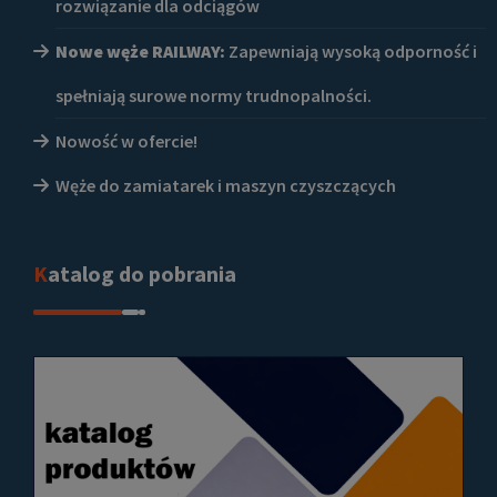
rozwiązanie dla odciągów
Nowe węże RAILWAY:
Zapewniają wysoką odporność i
spełniają surowe normy trudnopalności.
Nowość w ofercie!
Węże do zamiatarek i maszyn czyszczących
Katalog do pobrania