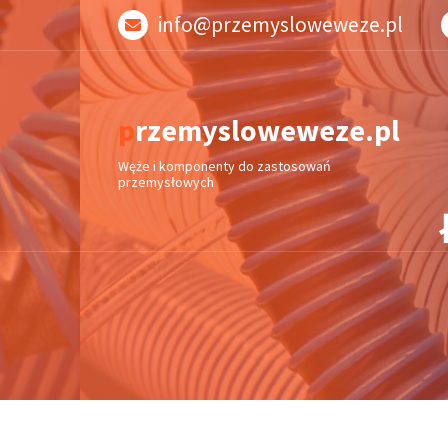
Skip
info@przemysloweweze.pl
to
content
przemysloweweze.pl
Węże i komponenty do zastosowań
przemysłowych