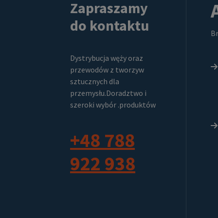
Zapraszamy
do kontaktu
Br
Dystrybucja węży oraz
przewodów z tworzyw
sztucznych dla
przemysłu.Doradztwo i
szeroki wybór .produktów
+48 788
922 938