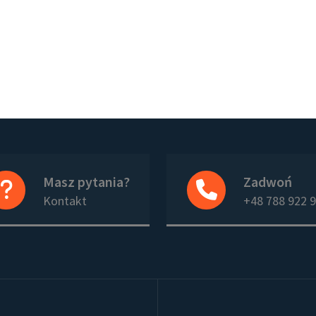
Masz pytania?
Zadwoń
Kontakt
+48 788 922 