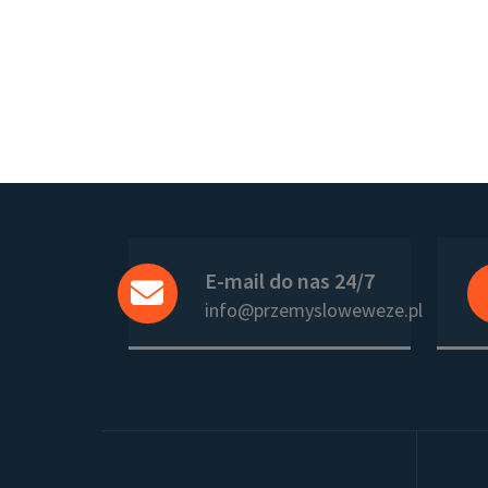
E-mail do nas 24/7
info@przemysloweweze.pl