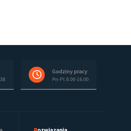
Godziny pracy
938
Pn-Pt 8.00-16.00
ia
Rozwiązania