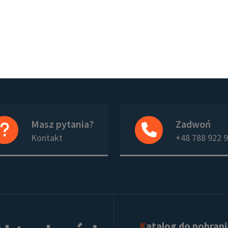
Masz pytania?
Zadwoń
Kontakt
+48 788 922 
Katalog do pobran