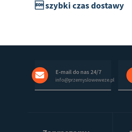
 szybki czas dostawy
E-mail do nas 24/7
info@przemysloweweze.pl