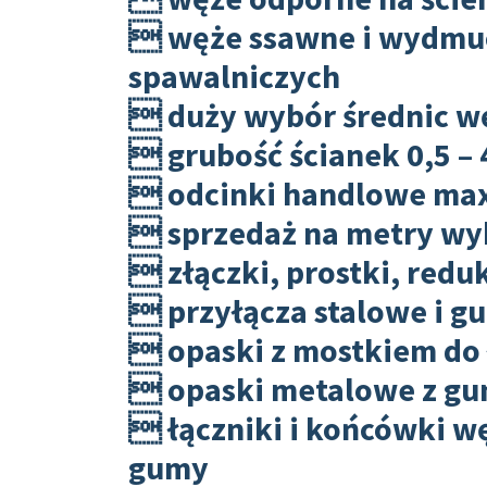
 węże ssawne i wydmuc
spawalniczych
 duży wybór średnic wę
 grubość ścianek 0,5 –
 odcinki handlowe max
 sprzedaż na metry wy
 złączki, prostki, reduk
 przyłącza stalowe i 
 opaski z mostkiem do
 opaski metalowe z g
 łączniki i końcówki w
gumy