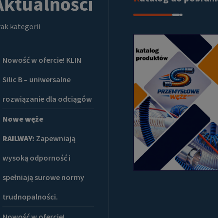
Aktualności
ak kategorii
Nowość w ofercie! KLIN
Silic B – uniwersalne
rozwiązanie dla odciągów
Nowe węże
RAILWAY:
Zapewniają
wysoką odporność i
spełniają surowe normy
trudnopalności.
Nowość w ofercie!