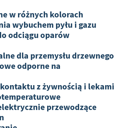
e w różnych kolorach
nia wybuchem pyłu i gazu
o odciągu oparów
lne dla przemysłu drzewnego
łowe odporne na
ontaktu z żywnością i lekami
kotemperaturowe
elektrycznie przewodzące
n
ranie