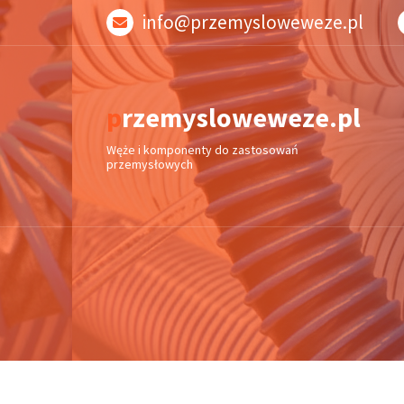
Skip
info@przemysloweweze.pl
to
content
przemysloweweze.pl
Węże i komponenty do zastosowań
przemysłowych