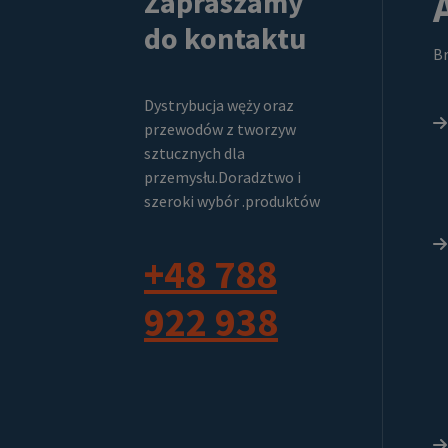
Zapraszamy
do kontaktu
Br
Dystrybucja węży oraz
przewodów z tworzyw
sztucznych dla
przemysłu.Doradztwo i
szeroki wybór .produktów
+48 788
922 938