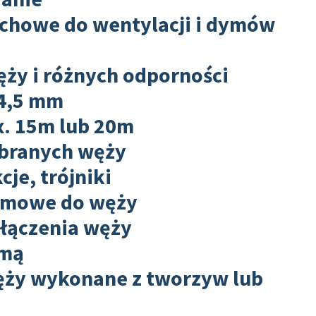
howe do wentylacji i dymów
ży i różnych odporności
 4,5 mm
. 15m lub 20m
branych węży
cje, trójniki
gumowe do węży
 łączenia węży
umą
ęży wykonane z tworzyw lub